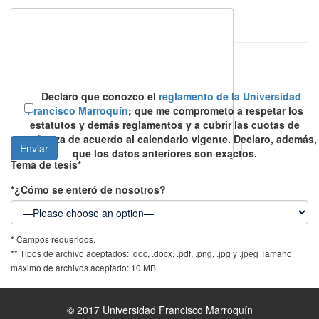
Área en la que desea inscribirse
Historial de estudios
Título**
Declaro que conozco el
reglamento de la Universidad
Francisco Marroquín
; que me comprometo a respetar los
Otros estudios
(descríbalos brevemente)
estatutos y demás reglamentos y a cubrir las cuotas de
enseñanza de acuerdo al calendario vigente. Declaro, además,
Conocimiento de idiomas
que los datos anteriores son exactos.
Tema de tesis*
*¿Cómo se enteró de nosotros?
* Campos requeridos.
** Tipos de archivo aceptados: .doc, .docx, .pdf, .png, .jpg y .jpeg Tamaño
máximo de archivos aceptado: 10 MB
© 2017
Universidad Francisco Marroquín